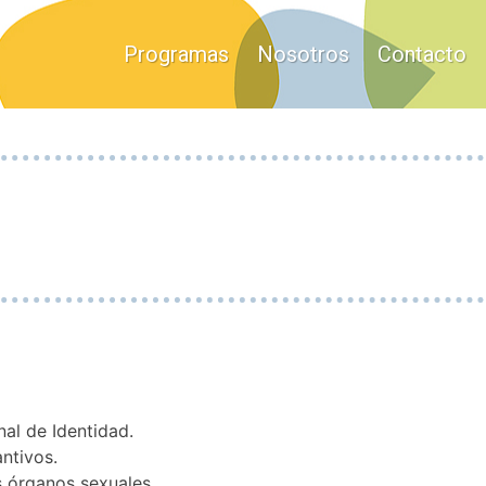
s sexuales
Programas
Nosotros
Contacto
al de Identidad.
antivos.
s órganos sexuales.