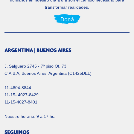
humanos en nuestro día a día
son el cambio necesario para
transformar realidades.
Doná
ARGENTINA | BUENOS AIRES
J. Salguero 2745 - 7º piso Of. 73
C.A.B.A, Buenos Aires, Argentina (C1425DEL)
11-4804-8844
11-15- 4027-8429
11-15-4027-8401
Nuestro horario: 9 a 17 hs.
SEGUINOS