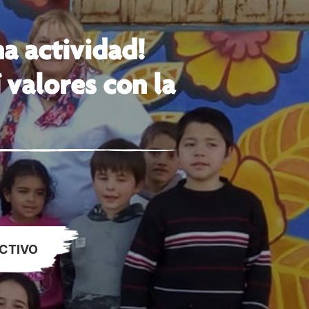
a actividad!
 valores con la
CTIVO