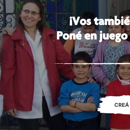
¡Vos tambié
Poné en juego 
CREÁ 