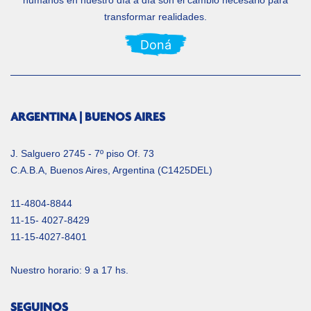
humanos en nuestro día a día
son el cambio necesario para
transformar realidades.
Doná
ARGENTINA | BUENOS AIRES
J. Salguero 2745 - 7º piso Of. 73
C.A.B.A, Buenos Aires, Argentina (C1425DEL)
11-4804-8844
11-15- 4027-8429
11-15-4027-8401
Nuestro horario: 9 a 17 hs.
SEGUINOS