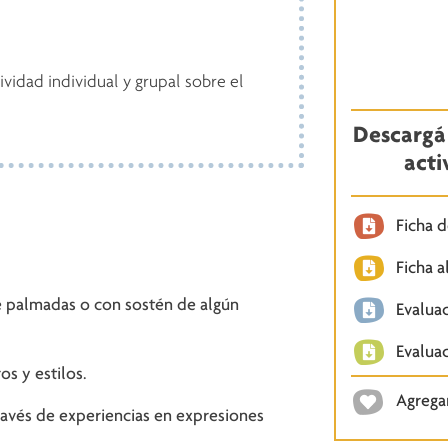
ividad individual y grupal sobre el
Descargá 
acti
Ficha 
Ficha 
e palmadas o con sostén de algún
Evaluac
Evalua
s y estilos.
Agregar
través de experiencias en expresiones